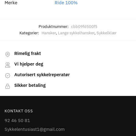
Merke
Ride 100%
Produktnummer:
cbb09fd500f5
Kategorier:
Hansker
,
Lange sykkelhansker
,
Sykkelklær
Rimelig frakt
Vi hjelper deg
Autorisert sykkelreperatør
Sikker betaling
KONTAKT OSS
92 46 50 81
Sykkelentusiast1@gmail.com