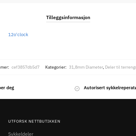
Tilleggsinformasjon
12o'clock
mmer:
cef3857db5d7
Kategorier:
31,8mm Diameter
,
Deler til terren
per deg
Autorisert sykkelreperat
UTFORSK NETTBUTIKKEN
Sykkeldeler