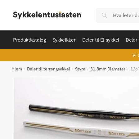
Skip
Skip
to
to
Søk
Søk
navigation
content
etter:
Produktkatalog
Sykkelklær
Deler til El-sykkel
Deler 
Vi 
Hjem
Deler til terrengsykkel
Styre
31,8mm Diameter
12o’
/
/
/
/