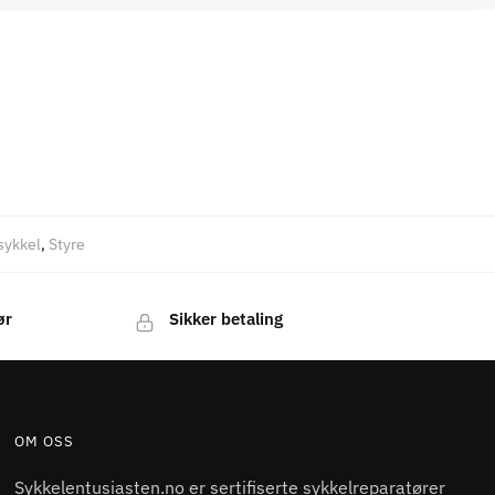
gsykkel
,
Styre
ør
Sikker betaling
OM OSS
Sykkelentusiasten.no er sertifiserte sykkelreparatører