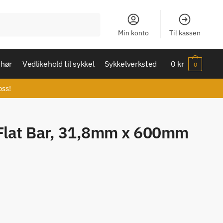
Min konto
Til kassen
ehør
Vedlikehold til sykkel
Sykkelverksted
0
kr
0
oss!
 Flat Bar, 31,8mm x 600mm