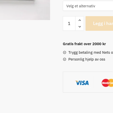
12o'clock
Legg i ha
X1
Flat
Bar,
Gratis frakt over 2000 kr
31,8mm
x
Trygg betaling med Nets 
600mm
Personlig hjelp av oss
bredde
antall