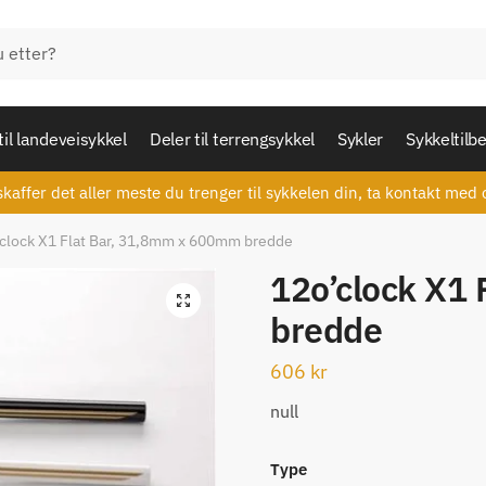
til landeveisykkel
Deler til terrengsykkel
Sykler
Sykkeltilb
skaffer det aller meste du trenger til sykkelen din, ta kontakt med 
clock X1 Flat Bar, 31,8mm x 600mm bredde
12o’clock X1
🔍
bredde
606
kr
null
Type