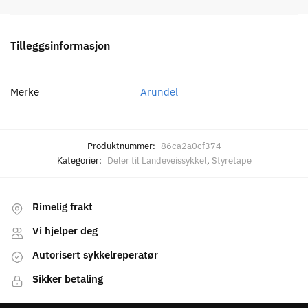
Tilleggsinformasjon
Merke
Arundel
Produktnummer:
86ca2a0cf374
Kategorier:
Deler til Landeveissykkel
,
Styretape
Rimelig frakt
Vi hjelper deg
Autorisert sykkelreperatør
Sikker betaling