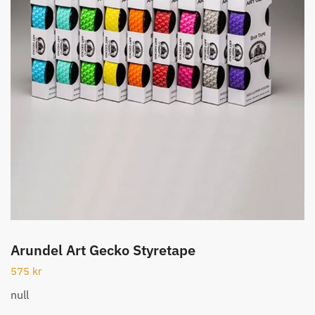
Arundel Art Gecko Styretape
575
kr
null