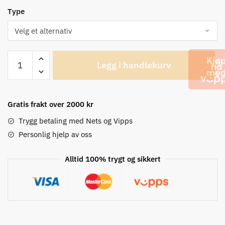
Type
Arundel
Legg i handlekurv
Art
Gecko
Styretape
antall
Gratis frakt over 2000 kr
Trygg betaling med Nets og Vipps
Personlig hjelp av oss
Alltid 100% trygt og sikkert