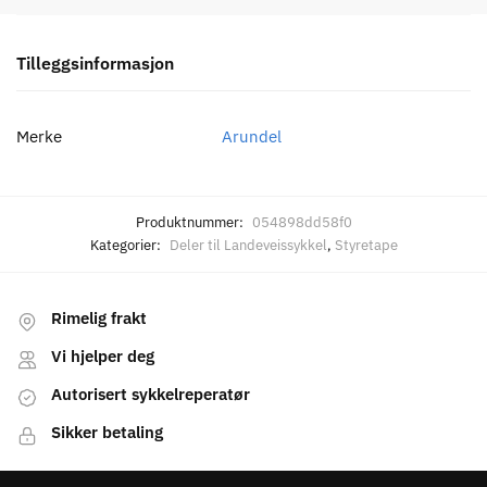
Tilleggsinformasjon
Merke
Arundel
Produktnummer:
054898dd58f0
Kategorier:
Deler til Landeveissykkel
,
Styretape
Rimelig frakt
Vi hjelper deg
Autorisert sykkelreperatør
Sikker betaling