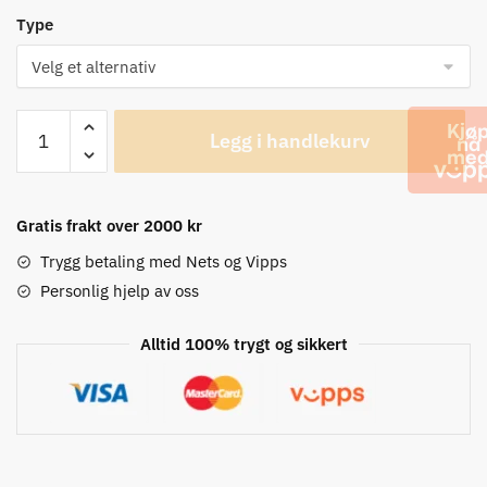
Type
Arundel
Legg i handlekurv
Rubber
Gecko
Styretape
antall
Gratis frakt over 2000 kr
Trygg betaling med Nets og Vipps
Personlig hjelp av oss
Alltid 100% trygt og sikkert