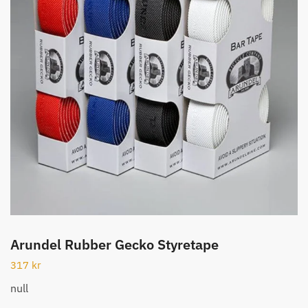
Arundel Rubber Gecko Styretape
317
kr
null