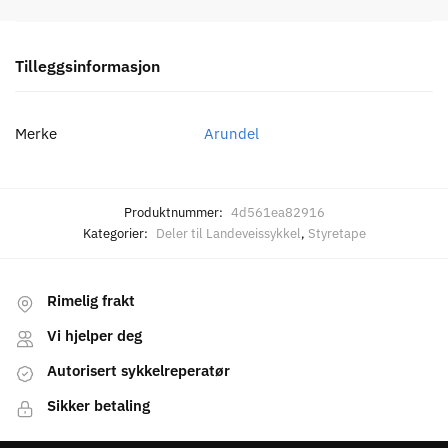
Tilleggsinformasjon
Merke
Arundel
Produktnummer:
4d561ea82916
Kategorier:
Deler til Landeveissykkel
,
Styretape
Rimelig frakt
Vi hjelper deg
Autorisert sykkelreperatør
Sikker betaling