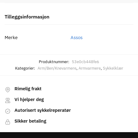
Tilleggsinformasjon
Merke
Assos
Produktnummer:
53e0cb448fe6
Kategorier:
Arm/Ben/Knevarmere
,
Armvarmere
,
Sykkelklær
Rimelig frakt
Vi hjelper deg
Autorisert sykkelreperatør
Sikker betaling