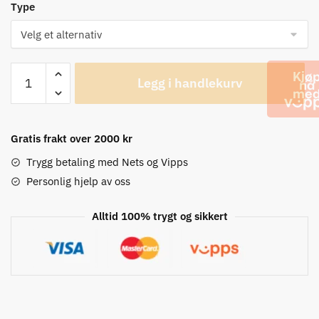
Type
ASSOS
Legg i handlekurv
armWarmer_evo7
Block
Black
antall
Gratis frakt over 2000 kr
Trygg betaling med Nets og Vipps
Personlig hjelp av oss
Alltid 100% trygt og sikkert