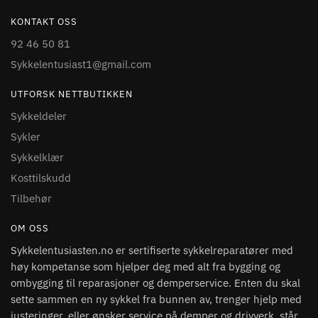
KONTAKT OSS
92 46 50 81
Sykkelentusiast1@gmail.com
UTFORSK NETTBUTIKKEN
Sykkeldeler
Sykler
Sykkelklær
Kosttilskudd
Tilbehør
OM OSS
Sykkelentusiasten.no er sertifiserte sykkelreparatører med
høy kompetanse som hjelper deg med alt fra bygging og
ombygging til reparasjoner og demperservice. Enten du skal
sette sammen en ny sykkel fra bunnen av, trenger hjelp med
justeringer, eller ønsker service på demper og drivverk, står