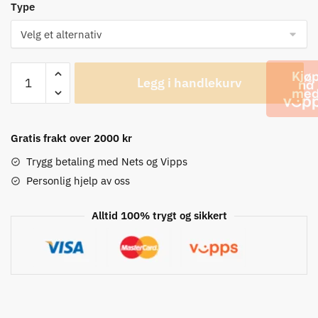
Type
Assos
Legg i handlekurv
Dyora
RS
Dame
Sokker
Gratis frakt over 2000 kr
antall
Trygg betaling med Nets og Vipps
Personlig hjelp av oss
Alltid 100% trygt og sikkert