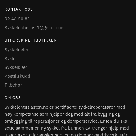
KONTAKT OSS
92 46 50 81
Sykkelentusiast1@gmail.com
UTFORSK NETTBUTIKKEN
Sykkeldeler
Sykler
Sykkelklær
Kosttilskudd
Tilbehør
OM OSS
Sykkelentusiasten.no er sertifiserte sykkelreparatører med
høy kompetanse som hjelper deg med alt fra bygging og
ombygging til reparasjoner og demperservice. Enten du skal
sette sammen en ny sykkel fra bunnen av, trenger hjelp med
justeringer, eller ønsker service på demper og drivverk, står