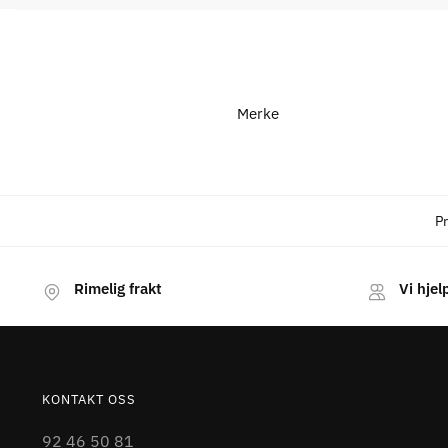
Merke
P
Rimelig frakt
Vi hjel
KONTAKT OSS
92 46 50 81