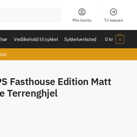
Min konto
Til kassen
ehør
Vedlikehold til sykkel
Sykkelverksted
0
kr
0
oss!
PS Fasthouse Edition Matt
e Terrenghjel