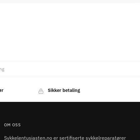
ng
ør
Sikker betaling
OM OSS
Sykkelentusiasten.no er sertifiserte sykkelreparatører