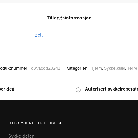
Tilleggsinformasjon
Bell
roduktnummer:
d39a8dd20242
Kategorier:
Hjelm
,
Sykkelklær
,
Terre
per deg
Autorisert sykkelreperat
UTFORSK NETTBUTIKKEN
Sykkeldeler