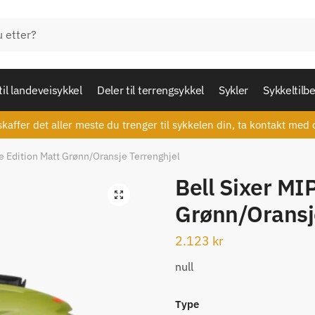
til landeveisykkel
Deler til terrengsykkel
Sykler
Sykkeltilb
skaffer det aller meste du trenger til sykkelen din, ta kontakt med 
e Edition Matt Grønn/Oransje Terrenghjel
Bell Sixer MI
🔍
Grønn/Oransj
2.123
kr
null
Type