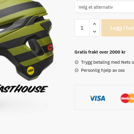
Bell
Legg i ha
Sixer
MIPS
Fasthouse
Gratis frakt over 2000 kr
Edition
Matt
Trygg betaling med Nets 
Grønn/Oransje
Personlig hjelp av oss
Terrenghjel
antall