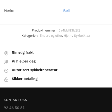
Merke
Bell
Produktnummer:
5a4bbf83b1f1
Kategorier:
Enduro og utfor
,
Hjelm
,
Sykkelklær
Rimelig frakt
Vi hjelper deg
Autorisert sykkelreperatør
Sikker betaling
KONTAKT OSS
92 46 50 81