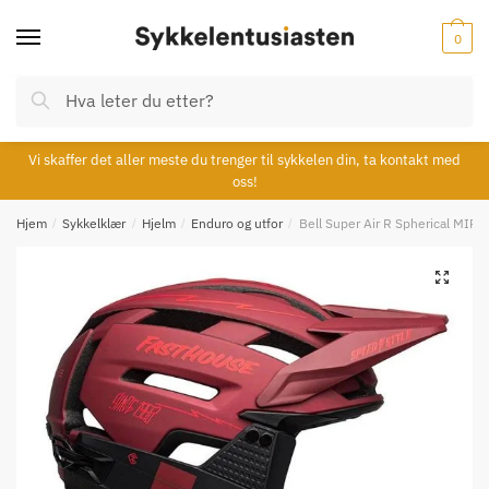
Skip
Skip
to
to
0
navigation
content
Søk
Søk
etter:
Vi skaffer det aller meste du trenger til sykkelen din, ta kontakt med
oss!
Hjem
/
Sykkelklær
/
Hjelm
/
Enduro og utfor
/
Bell Super Air R Spherical MIPS
🔍