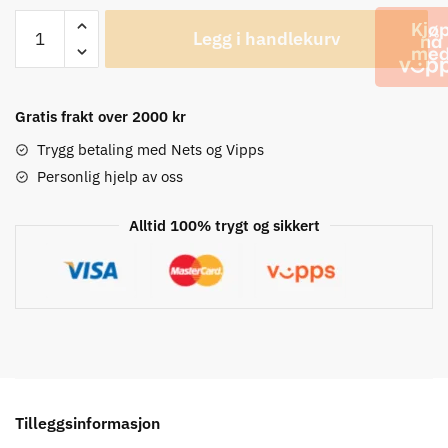
Bell
Legg i handlekurv
Super
Air
R
Spherical
Gratis frakt over 2000 kr
MIPS
Trygg betaling med Nets og Vipps
Matte
Personlig hjelp av oss
Red/Black
Hjelm
Alltid 100% trygt og sikkert
antall
Tilleggsinformasjon