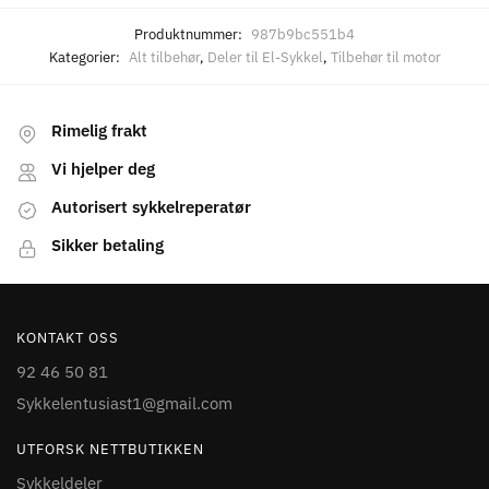
Produktnummer:
987b9bc551b4
Kategorier:
Alt tilbehør
,
Deler til El-Sykkel
,
Tilbehør til motor
Rimelig frakt
Vi hjelper deg
Autorisert sykkelreperatør
Sikker betaling
KONTAKT OSS
92 46 50 81
Sykkelentusiast1@gmail.com
UTFORSK NETTBUTIKKEN
Sykkeldeler