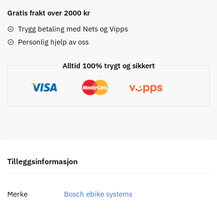
Performance
Line
Gratis frakt over 2000 kr
CX
Trygg betaling med Nets og Vipps
Left
Personlig hjelp av oss
antall
Alltid 100% trygt og sikkert
Tilleggsinformasjon
Merke
Bosch ebike systems