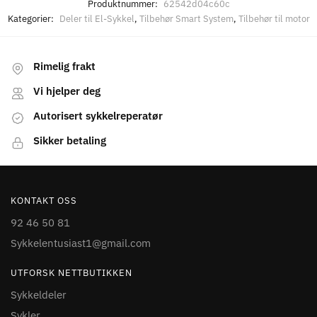
Produktnummer:
62542d04c60c
Kategorier:
Deler til El-Sykkel
,
Tilbehør Smart System
,
Tilbehør til motor
Rimelig frakt
Vi hjelper deg
Autorisert sykkelreperatør
Sikker betaling
KONTAKT OSS
92 46 50 81
Sykkelentusiast1@gmail.com
UTFORSK NETTBUTIKKEN
Sykkeldeler
Sykler