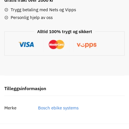
Left
Gratis frakt over 2000 kr
antall
Trygg betaling med Nets og Vipps
Personlig hjelp av oss
Alltid 100% trygt og sikkert
Tilleggsinformasjon
Merke
Bosch ebike systems