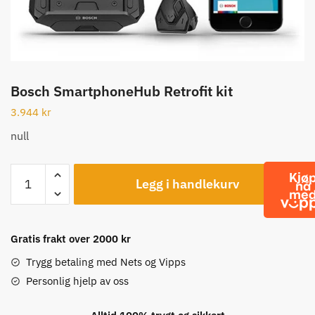
Bosch SmartphoneHub Retrofit kit
3.944
kr
null
Bosch
Legg i handlekurv
SmartphoneHub
Retrofit
kit
antall
Gratis frakt over 2000 kr
Trygg betaling med Nets og Vipps
Personlig hjelp av oss