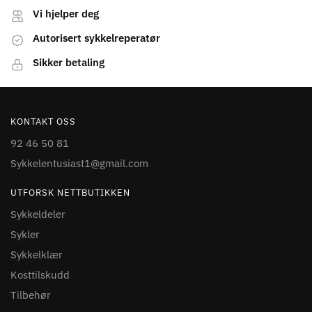
Vi hjelper deg
Autorisert sykkelreperatør
Sikker betaling
KONTAKT OSS
92 46 50 81
Sykkelentusiast1@gmail.com
UTFORSK NETTBUTIKKEN
Sykkeldeler
Sykler
Sykkelklær
Kosttilskudd
Tilbehør