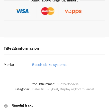
Alltid 100% trygt og sikkert
Tilleggsinformasjon
Merke
Bosch ebike systems
Produktnummer:
38dfc635563e
Kategorier:
Deler til El-Sykkel
,
Display og kontrollenhet
Rimelig frakt