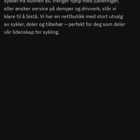
sykkel fra bunnen av, trenger hjelp med justeringer,
eller ønsker service på demper og drivverk, står vi
klare til å bistå. Vi har en nettbutikk med stort utvalg
av sykler, deler og tilbehør – perfekt for deg som deler
vår lidenskap for sykling.