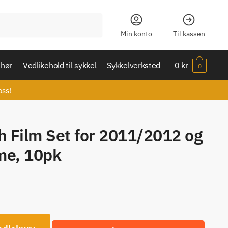
Min konto
Til kassen
ehør
Vedlikehold til sykkel
Sykkelverksted
0
kr
0
oss!
 Film Set for 2011/2012 og
me, 10pk