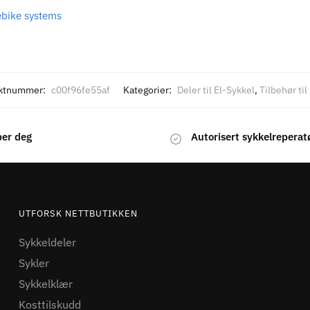
bike systems
ktnummer:
c00f96fe55af
Kategorier:
Deler til El-Sykkel
,
Tilbehør til
per deg
Autorisert sykkelreperat
UTFORSK NETTBUTIKKEN
Sykkeldeler
Sykler
Sykkelklær
Kosttilskudd