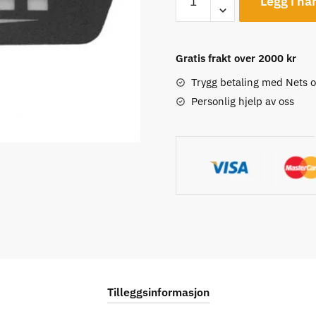
Legg i ha
Switch
Film
Set
Gratis frakt over 2000 kr
for
2011/2012
Trygg betaling med Nets 
og
Personlig hjelp av oss
Classic+
ramme,
10pk
antall
Tilleggsinformasjon