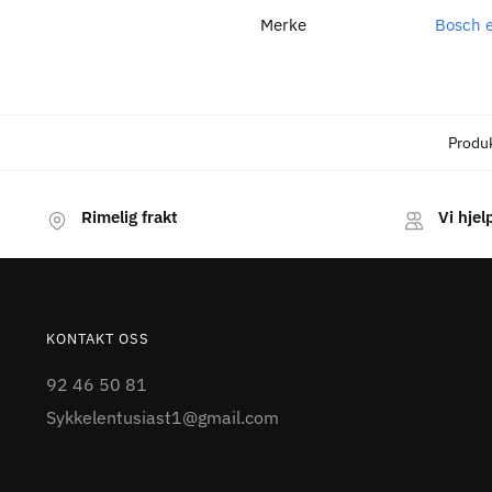
Merke
Bosch e
Produ
Rimelig frakt
Vi hjel
KONTAKT OSS
92 46 50 81
Sykkelentusiast1@gmail.com