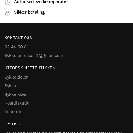
Autorisert sykkelreperatør
Sikker betaling
KONTAKT OSS
92 46 50 81
Sykkelentusiast1@gmail.com
UTFORSK NETTBUTIKKEN
Sykkeldeler
Sykler
Sykkelklær
Kosttilskudd
Tilbehør
OM OSS