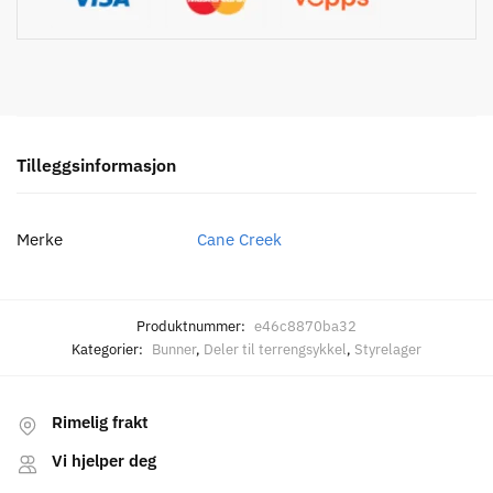
Tilleggsinformasjon
Merke
Cane Creek
Produktnummer:
e46c8870ba32
Kategorier:
Bunner
,
Deler til terrengsykkel
,
Styrelager
Rimelig frakt
Vi hjelper deg