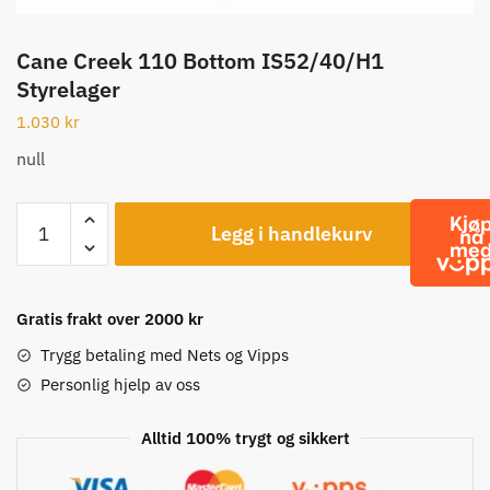
Cane Creek 110 Bottom IS52/40/H1
Styrelager
1.030
kr
null
Cane
Legg i handlekurv
Creek
110
Bottom
IS52/40/H1
Gratis frakt over 2000 kr
Styrelager
Trygg betaling med Nets og Vipps
antall
Personlig hjelp av oss
Alltid 100% trygt og sikkert