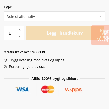
Type
Cannondale
Legg i handlekurv
GT-
40
Venstre/Høyre
flaskeholder
Gratis frakt over 2000 kr
antall
Trygg betaling med Nets og Vipps
Personlig hjelp av oss
Alltid 100% trygt og sikkert