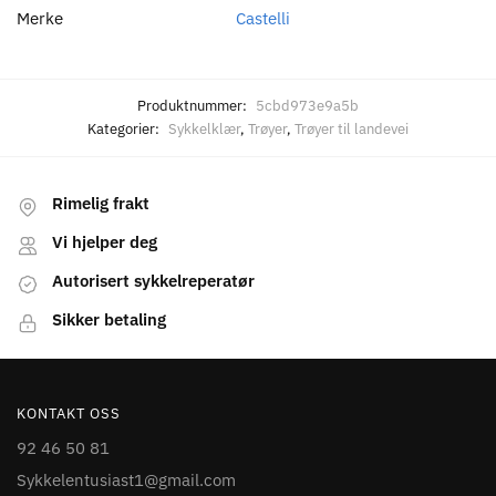
Merke
Castelli
Produktnummer:
5cbd973e9a5b
Kategorier:
Sykkelklær
,
Trøyer
,
Trøyer til landevei
Rimelig frakt
Vi hjelper deg
Autorisert sykkelreperatør
Sikker betaling
KONTAKT OSS
92 46 50 81
Sykkelentusiast1@gmail.com