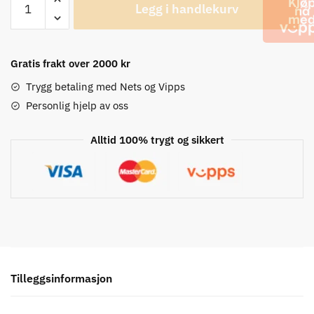
Legg i handlekurv
Anima
3
Trøye
antall
Gratis frakt over 2000 kr
Trygg betaling med Nets og Vipps
Personlig hjelp av oss
Alltid 100% trygt og sikkert
Tilleggsinformasjon