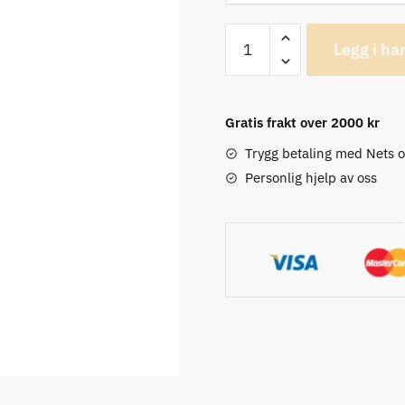
Castelli
Legg i ha
Tutto
Nano
Sykkelbukse
Gratis frakt over 2000 kr
antall
Trygg betaling med Nets 
Personlig hjelp av oss