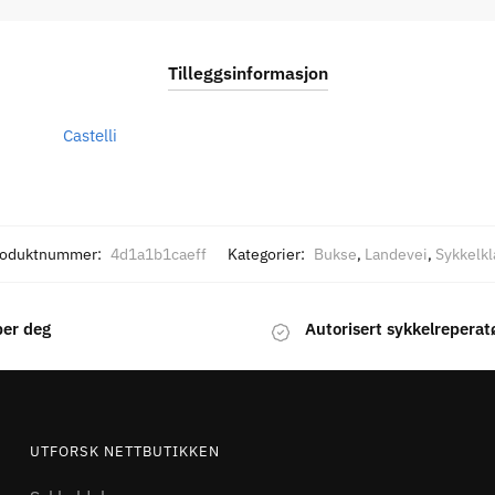
Tilleggsinformasjon
Castelli
roduktnummer:
4d1a1b1caeff
Kategorier:
Bukse
,
Landevei
,
Sykkelk
per deg
Autorisert sykkelreperat
UTFORSK NETTBUTIKKEN