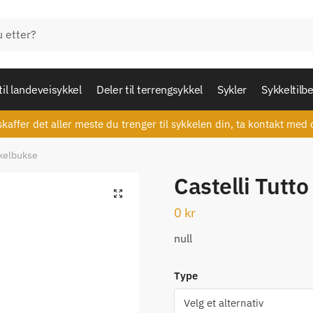
til landeveisykkel
Deler til terrengsykkel
Sykler
Sykkeltilb
skaffer det aller meste du trenger til sykkelen din, ta kontakt med 
kkelbukse
Castelli Tutt
🔍
0
kr
null
Type