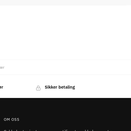
lær
ør
Sikker betaling
OM OSS