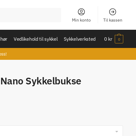
Min konto
Til kassen
ehør
Vedlikehold til sykkel
Sykkelverksted
0
kr
0
oss!
o Nano Sykkelbukse