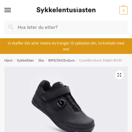
Skip
Skip
to
to
0
navigation
content
Søk
Søk
etter:
Vi skaffer det aller meste du trenger til sykkelen din, ta kontakt med
oss!
Hjem
/
Sykkelklær
/
Sko
/
BMX/DH/Enduro
/
CrankBrothers Mallet BOA®
🔍