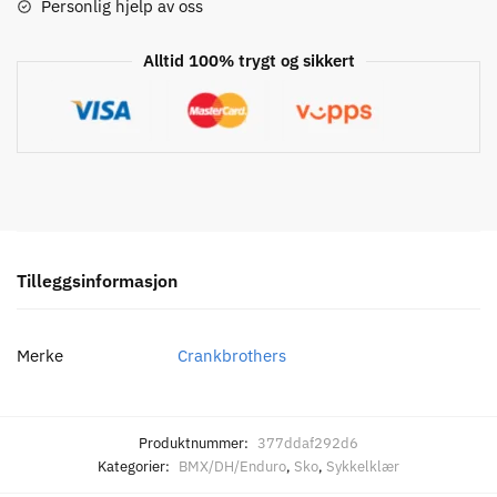
Personlig hjelp av oss
Alltid 100% trygt og sikkert
Tilleggsinformasjon
Merke
Crankbrothers
Produktnummer:
377ddaf292d6
Kategorier:
BMX/DH/Enduro
,
Sko
,
Sykkelklær