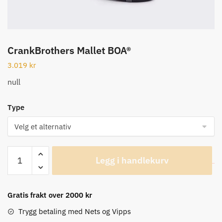
CrankBrothers Mallet BOA®
3.019
kr
null
Type
CrankBrothers
Legg i handlekurv
Mallet
BOA®
antall
Gratis frakt over 2000 kr
Trygg betaling med Nets og Vipps