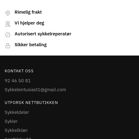
Rimelig frakt
Vi hjelper deg
Autorisert sykkelreperatør
Sikker betaling
KONTAKT OSS
92 46 50 81
Sykkelentusiast1@gmail.com
UTFORSK NETTBUTIKKEN
Sykkeldeler
Sykler
Sykkelklær