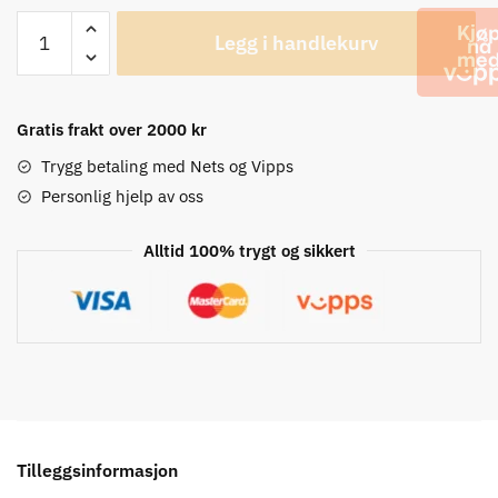
Deda
Legg i handlekurv
Elementi
Superzero
Hvit/Svart,
82
Gratis frakt over 2000 kr
grader,
Trygg betaling med Nets og Vipps
31,7mm
Personlig hjelp av oss
Styrestem
antall
Alltid 100% trygt og sikkert
Tilleggsinformasjon