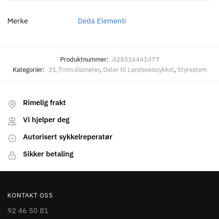
Merke
Deda Elementi
Produktnummer:
d28316441d77
Kategorier:
31,7mm diameter
,
Deler til Landeveissykkel
,
Styrestem
Rimelig frakt
Vi hjelper deg
Autorisert sykkelreperatør
Sikker betaling
KONTAKT OSS
92 46 50 81