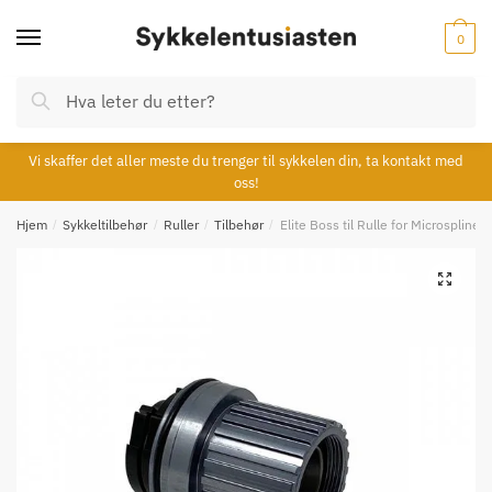
Skip
Skip
to
to
0
navigation
content
Søk
Søk
etter:
Vi skaffer det aller meste du trenger til sykkelen din, ta kontakt med
oss!
Hjem
/
Sykkeltilbehør
/
Ruller
/
Tilbehør
/
Elite Boss til Rulle for Microspline 
🔍