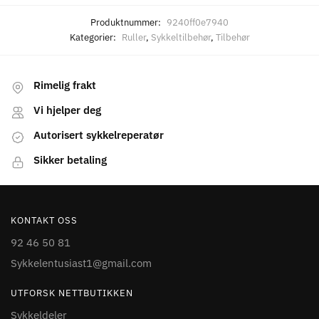
Produktnummer:
9240ff0e7940
Kategorier:
Ruller
,
Sykkeltilbehør
,
Tilbehør
Rimelig frakt
Vi hjelper deg
Autorisert sykkelreperatør
Sikker betaling
KONTAKT OSS
92 46 50 81
Sykkelentusiast1@gmail.com
UTFORSK NETTBUTIKKEN
Sykkeldeler