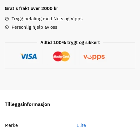
Rulle
for
Gratis frakt over 2000 kr
Microspline
Trygg betaling med Nets og Vipps
kassett
Personlig hjelp av oss
Suito/Drivo(XR)/Dir
antall
Alltid 100% trygt og sikkert
Tilleggsinformasjon
Merke
Elite