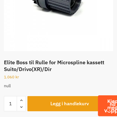
Elite Boss til Rulle for Microspline kassett
Suito/Drivo(XR)/Dir
1.060
kr
null
Elite
Legg i handlekurv
Boss
til