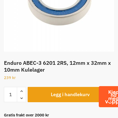
Enduro ABEC-3 6201 2RS, 12mm x 32mm x
10mm Kulelager
239
kr
Enduro
Legg i handlekurv
ABEC-
3
6201
2RS,
Gratis frakt over 2000 kr