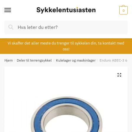
Skip
Skip
to
to
0
navigation
content
Søk
Søk
etter:
Vi skaffer det aller meste du trenger til sykkelen din, ta kontakt med
oss!
Hjem
/
Deler til terrengsykkel
/
Kulelager og maskinlager
/
Enduro ABEC-3 620
🔍