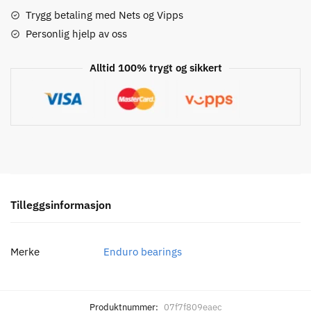
12mm
Trygg betaling med Nets og Vipps
x
Personlig hjelp av oss
32mm
x
Alltid 100% trygt og sikkert
10mm
Kulelager
antall
Tilleggsinformasjon
Merke
Enduro bearings
Produktnummer:
07f7f809eaec