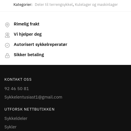
Kategorier:
Deler til terrengsykkel
,
Kulelager og maskinlager
Rimelig frakt
Vi hjelper deg
Autorisert sykkelreperatør
Sikker betaling
KONTAKT OSS
92 46 50 81
Sykkelentusiast1@gmail.com
UTFORSK NETTBUTIKKEN
Sykkeldeler
Sykler