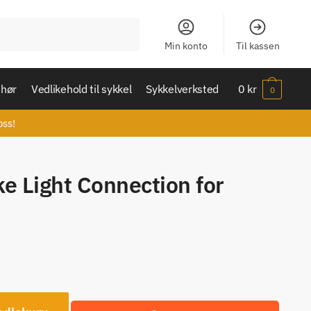
Min konto
Til kassen
ehør
Vedlikehold til sykkel
Sykkelverksted
0
kr
0
oss!
e Light Connection for