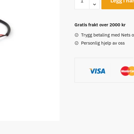
Legg i ha
eBike
Light
Connection
Gratis frakt over 2000 kr
for
Yamaha
Trygg betaling med Nets 
antall
Personlig hjelp av oss