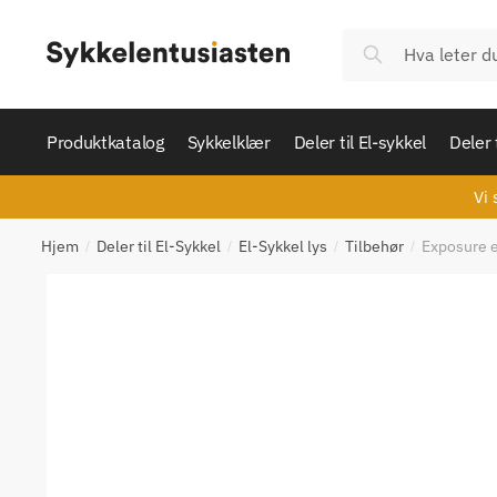
Skip
Skip
to
to
Søk
Søk
navigation
content
etter:
Produktkatalog
Sykkelklær
Deler til El-sykkel
Deler 
Vi 
Hjem
Deler til El-Sykkel
El-Sykkel lys
Tilbehør
Exposure e
/
/
/
/