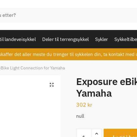
til landeveisykkel
Deler til terrengsykkel
Sykler
Sykkeltilb
skaffer det aller meste du trenger til sykkelen din, ta kontakt med 
Bike Light Connection for Yamaha
Exposure eBik
🔍
Yamaha
302
kr
null
Exposure