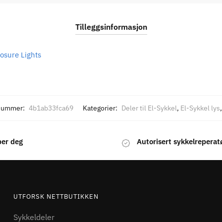
Tilleggsinformasjon
osure Lights
nummer:
4b1ab33fca69
Kategorier:
Deler til El-Sykkel
,
El-Sykkel lys
per deg
Autorisert sykkelreperat
UTFORSK NETTBUTIKKEN
Sykkeldeler