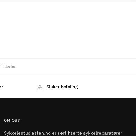
,
Tilbehør
ør
Sikker betaling
OM OSS
Sykkelentusiasten.no er sertifiserte sykkelreparatører