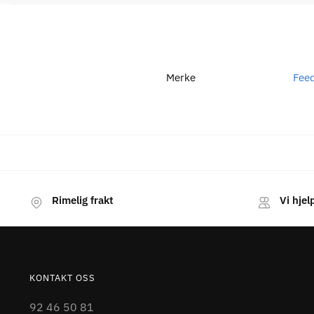
Merke
Feed
Rimelig frakt
Vi hjel
KONTAKT OSS
92 46 50 81