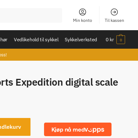
Min konto
Til kassen
ehør
Vedlikehold til sykkel
Sykkelverksted
0
kr
0
oss!
ts Expedition digital scale
ndlekurv