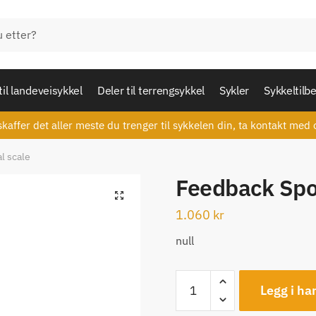
til landeveisykkel
Deler til terrengsykkel
Sykler
Sykkeltilb
skaffer det aller meste du trenger til sykkelen din, ta kontakt med 
l scale
Feedback Spor
🔍
1.060
kr
null
Feedback
Legg i ha
Sports
Expedition