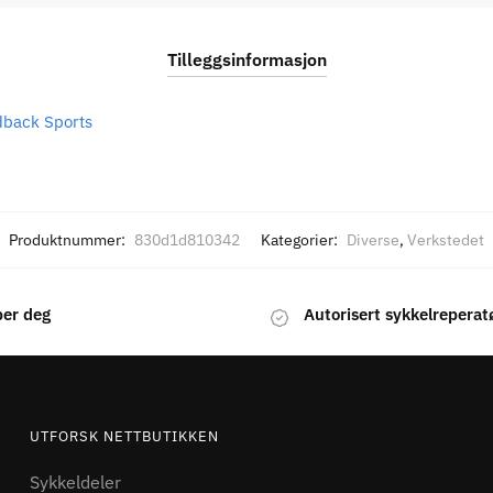
Tilleggsinformasjon
back Sports
Produktnummer:
830d1d810342
Kategorier:
Diverse
,
Verkstedet
per deg
Autorisert sykkelreperat
UTFORSK NETTBUTIKKEN
Sykkeldeler