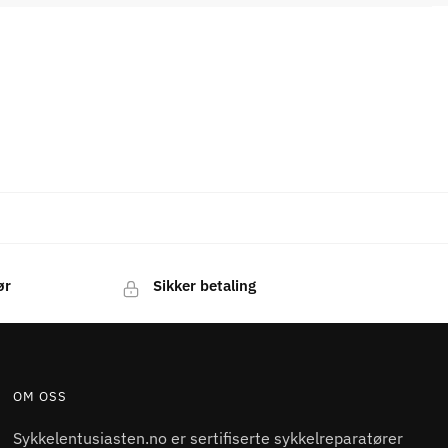
ør
Sikker betaling
OM OSS
Sykkelentusiasten.no er sertifiserte sykkelreparatører