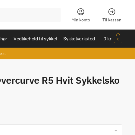
Min konto
Til kassen
ehør
Vedlikehold til sykkel
Sykkelverksted
0
kr
0
oss!
vercurve R5 Hvit Sykkelsko