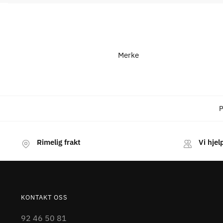
Merke
P
Rimelig frakt
Vi hjel
KONTAKT OSS
92 46 50 81