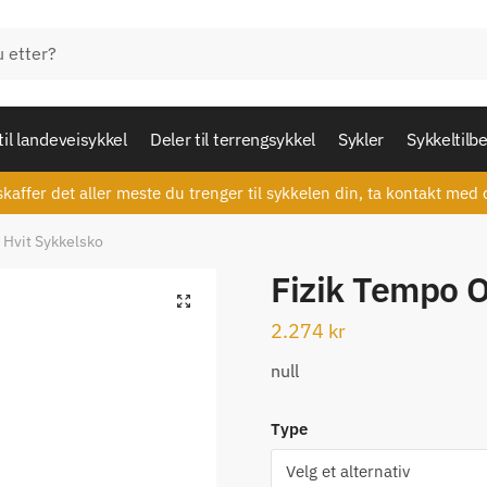
til landeveisykkel
Deler til terrengsykkel
Sykler
Sykkeltilb
skaffer det aller meste du trenger til sykkelen din, ta kontakt med 
 Hvit Sykkelsko
Fizik Tempo O
🔍
2.274
kr
null
Type