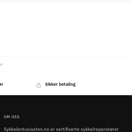
ær
ør
Sikker betaling
OM OSS
Sykkelentusiasten.no er sertifiserte sykkelreparatører