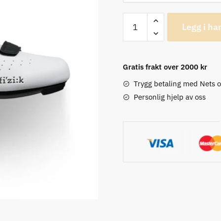
Fizik
Legg i ha
Tempo
Overcurve
R5
Gratis frakt over 2000 kr
Hvit
Sykkelsko
Trygg betaling med Nets 
antall
Personlig hjelp av oss