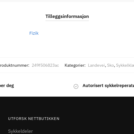
Tilleggsinformasjon
Fizik
roduktnummer:
249f506823ac
Kategorier:
Landevei
,
Sko
,
Sykkelkl
per deg
Autorisert sykkelreperat
UTFORSK NETTBUTIKKEN
Sykkeldeler