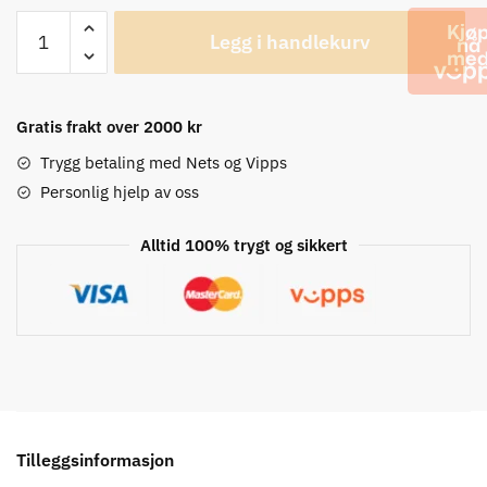
Fox
Legg i handlekurv
Speedframe
Pro
Dvide
MIPS
Gratis frakt over 2000 kr
Sykkelhjelm
Trygg betaling med Nets og Vipps
antall
Personlig hjelp av oss
Alltid 100% trygt og sikkert
Tilleggsinformasjon