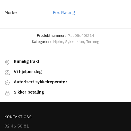
Merke
Fox Racing
Produktnummer:
7ac05e40f214
Kategorier:
Hjelm
,
Sykkelklær
,
Terreng
Rimelig frakt
Vi hjelper deg
Autorisert sykkelreperatør
Sikker betaling
KONTAKT OSS
92 46 50 81