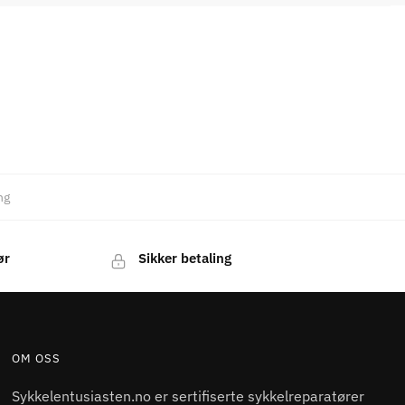
ng
ør
Sikker betaling
OM OSS
Sykkelentusiasten.no er sertifiserte sykkelreparatører