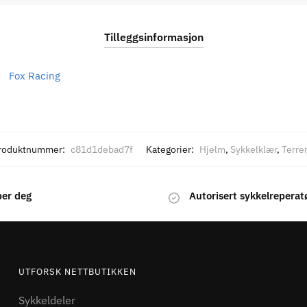
Tilleggsinformasjon
Fox Racing
roduktnummer:
c81d1debad7f
Kategorier:
Hjelm
,
Sykkelklær
,
Terre
per deg
Autorisert sykkelreperat
UTFORSK NETTBUTIKKEN
Sykkeldeler