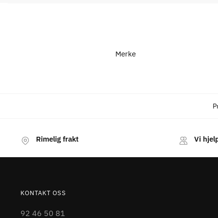
Merke
P
Rimelig frakt
Vi hjel
KONTAKT OSS
92 46 50 81