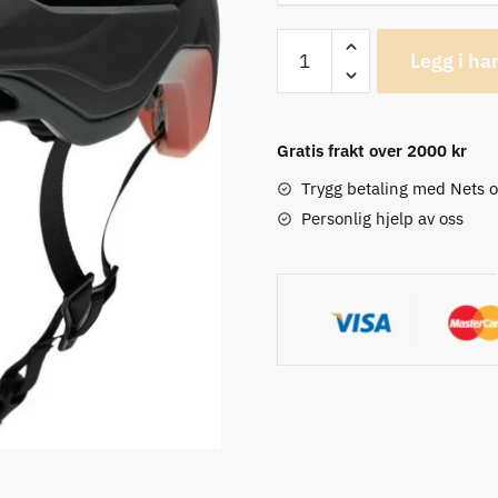
Fox
Legg i ha
Speedframe
Vinish
Sykkelhjelm
Gratis frakt over 2000 kr
antall
Trygg betaling med Nets 
Personlig hjelp av oss