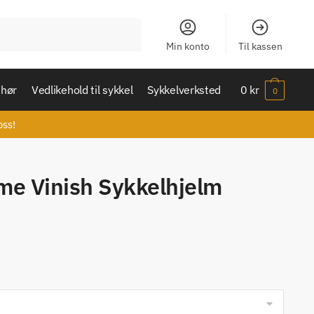
Min konto
Til kassen
ehør
Vedlikehold til sykkel
Sykkelverksted
0
kr
0
oss!
me Vinish Sykkelhjelm