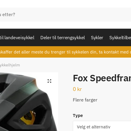
til landeveisykkel
Deler til terrengsykkel
Sykler
Sykkeltilb
skaffer det aller meste du trenger til sykkelen din, ta kontakt med 
ykkelhjelm
Fox Speedfra
🔍
0
kr
Flere farger
Type