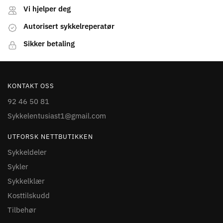
Vi hjelper deg
Autorisert sykkelreperatør
Sikker betaling
KONTAKT OSS
92 46 50 81
Sykkelentusiast1@gmail.com
UTFORSK NETTBUTIKKEN
Sykkeldeler
Sykler
Sykkelklær
Kosttilskudd
Tilbehør