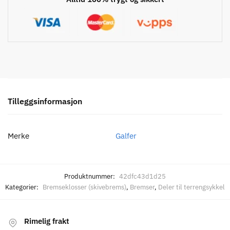
antall
Tilleggsinformasjon
Merke
Galfer
Produktnummer:
42dfc43d1d25
Kategorier:
Bremseklosser (skivebrems)
,
Bremser
,
Deler til terrengsykkel
Rimelig frakt