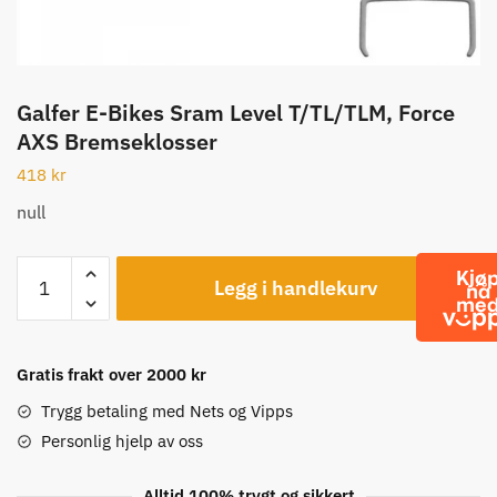
Galfer E-Bikes Sram Level T/TL/TLM, Force
AXS Bremseklosser
418
kr
null
Galfer
Legg i handlekurv
E-
Bikes
Sram
Level
Gratis frakt over 2000 kr
T/TL/TLM,
Trygg betaling med Nets og Vipps
Force
Personlig hjelp av oss
AXS
Bremseklosser
Alltid 100% trygt og sikkert