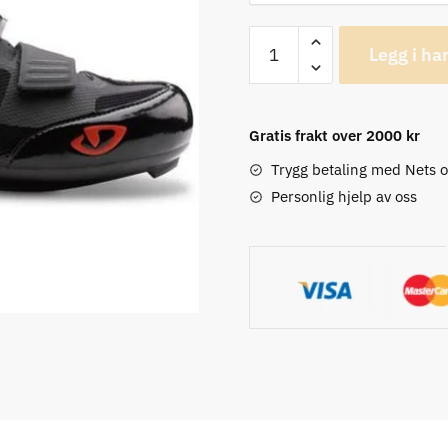
Giro
Legg i ha
Apeckx
II
Landeveissko
Gratis frakt over 2000 kr
antall
Trygg betaling med Nets 
Personlig hjelp av oss