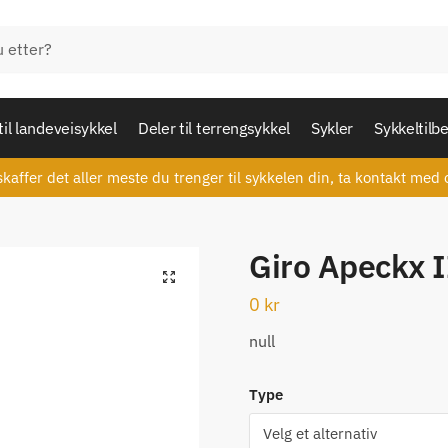
til landeveisykkel
Deler til terrengsykkel
Sykler
Sykkeltilb
skaffer det aller meste du trenger til sykkelen din, ta kontakt med 
Giro Apeckx 
🔍
0
kr
null
Type