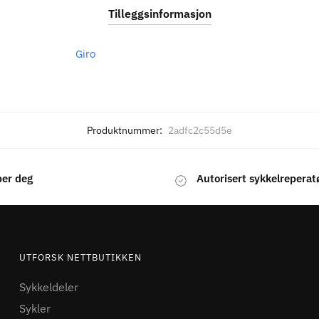
Tilleggsinformasjon
Giro
Produktnummer:
2adfc2c55d5e
per deg
Autorisert sykkelreperat
UTFORSK NETTBUTIKKEN
Sykkeldeler
Sykler