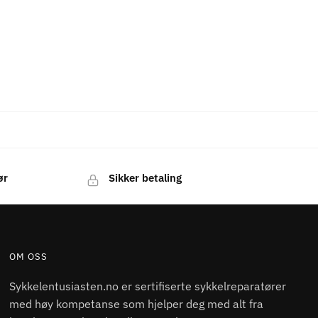
ør
Sikker betaling
OM OSS
Sykkelentusiasten.no er sertifiserte sykkelreparatører
med høy kompetanse som hjelper deg med alt fra