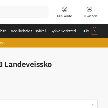
Min konto
Til kassen
ehør
Vedlikehold til sykkel
Sykkelverksted
0
kr
0
oss!
II Landeveissko