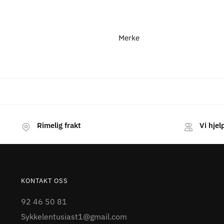
Merke
Rimelig frakt
Vi hjel
KONTAKT OSS
92 46 50 81
Sykkelentusiast1@gmail.com