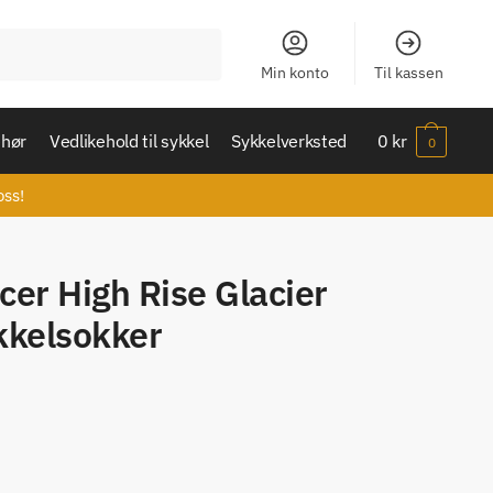
Min konto
Til kassen
ehør
Vedlikehold til sykkel
Sykkelverksted
0
kr
0
oss!
er High Rise Glacier
kkelsokker