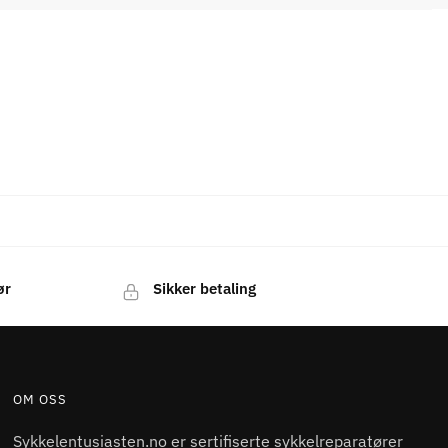
ør
Sikker betaling
OM OSS
Sykkelentusiasten.no er sertifiserte sykkelreparatører