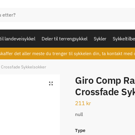
til landeveisykkel
Deler til terrengsykkel
Sykler
Sykkeltilb
skaffer det aller meste du trenger til sykkelen din, ta kontakt med 
r Crossfade Sykkelsokker
Giro Comp Rac
🔍
Crossfade Sy
211
kr
null
Type