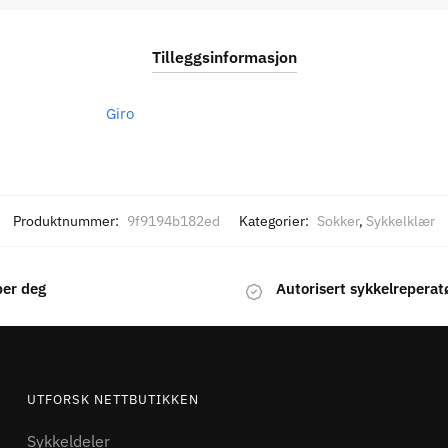
Tilleggsinformasjon
Giro
Produktnummer:
9f9194b182ed
Kategorier:
Sokker
,
Sykkelklær
per deg
Autorisert sykkelreperat
UTFORSK NETTBUTIKKEN
Sykkeldeler