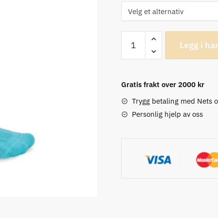
Giro
Legg i ha
Comp
Racer
High
Gratis frakt over 2000 kr
Rise
Glacier
Trygg betaling med Nets 
Crossfade
Personlig hjelp av oss
Sykkelsokker
antall