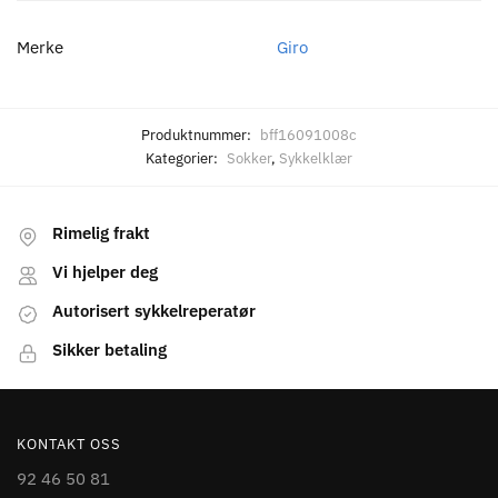
Merke
Giro
Produktnummer:
bff16091008c
Kategorier:
Sokker
,
Sykkelklær
Rimelig frakt
Vi hjelper deg
Autorisert sykkelreperatør
Sikker betaling
KONTAKT OSS
92 46 50 81