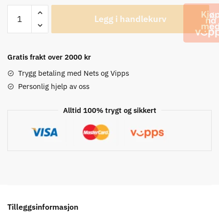
Giro
Legg i handlekurv
HRc
Team
Highlight
Yellow/Black
Gratis frakt over 2000 kr
Sykkelsokker
Trygg betaling med Nets og Vipps
antall
Personlig hjelp av oss
Alltid 100% trygt og sikkert
Tilleggsinformasjon