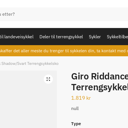
til landeveisykkel
Deler til terrengsykkel
Sykler
Sykkeltilb
skaffer det aller meste du trenger til sykkelen din, ta kontakt med 
k Shadow/Svart Terrengsykkelsko
Giro Riddanc
🔍
Terrengsykke
1.819
kr
null
Type