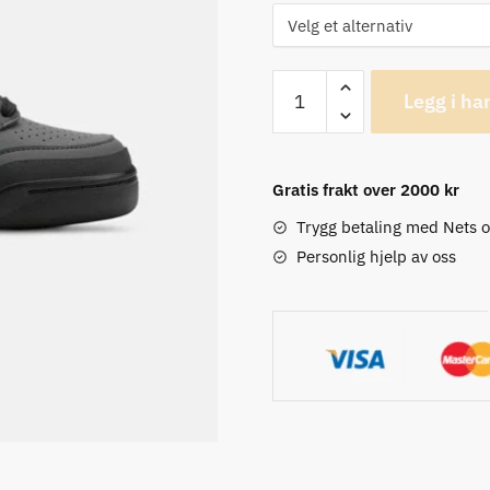
Giro
Legg i ha
Riddance
Dark
Shadow/Svart
Gratis frakt over 2000 kr
Terrengsykkelsko
antall
Trygg betaling med Nets 
Personlig hjelp av oss