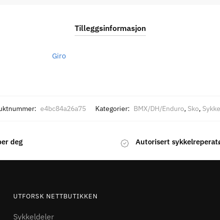
Tilleggsinformasjon
Giro
uktnummer:
e4bc84a26a75
Kategorier:
BMX/DH/Enduro
,
Sko
,
Sykke
per deg
Autorisert sykkelreperat
UTFORSK NETTBUTIKKEN
Sykkeldeler