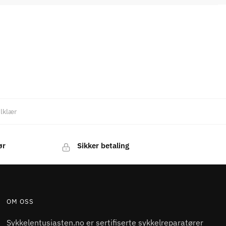
lklær
ør
Sikker betaling
OM OSS
Sykkelentusiasten.no er sertifiserte sykkelreparatører