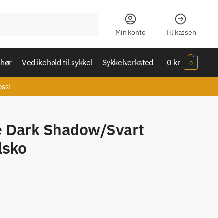
Min konto
Til kassen
ehør
Vedlikehold til sykkel
Sykkelverksted
0
kr
0
oss!
e Dark Shadow/Svart
lsko