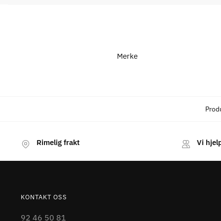
Merke
Prod
Rimelig frakt
Vi hjel
KONTAKT OSS
92 46 50 81