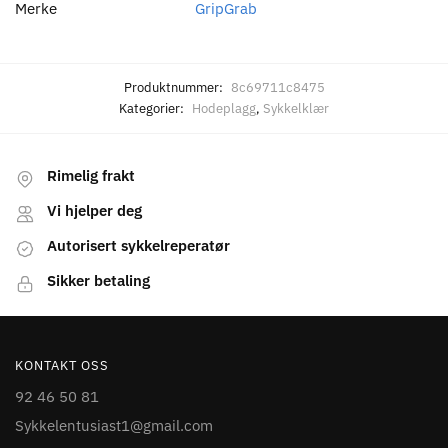
Merke
GripGrab
Produktnummer:
8c69711c8475
Kategorier:
Hodeplagg
,
Sykkelklær
Rimelig frakt
Vi hjelper deg
Autorisert sykkelreperatør
Sikker betaling
KONTAKT OSS
92 46 50 81
Sykkelentusiast1@gmail.com