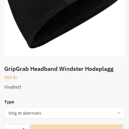
GripGrab Headband Windster Hodeplagg
302
kr
Vindtett
Type
GripGrab