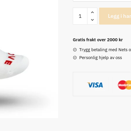
GripGrab
Legg i ha
Low
Cut
Hvite
Gratis frakt over 2000 kr
Sykkelsokker
antall
Trygg betaling med Nets 
Personlig hjelp av oss