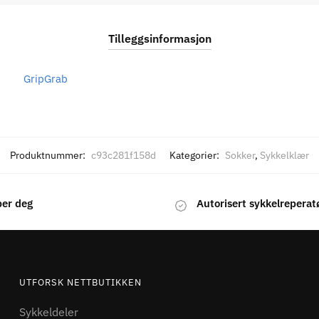
Tilleggsinformasjon
GripGrab
Produktnummer:
c93c281f158d
Kategorier:
Sokker
,
Sykkelklær
per deg
Autorisert sykkelreperat
UTFORSK NETTBUTIKKEN
Sykkeldeler