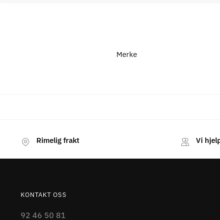
Merke
Rimelig frakt
Vi hjel
KONTAKT OSS
92 46 50 81