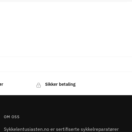
ør
Sikker betaling
OM OSS
Sykkelentusiasten.no er sertifiserte sykkelreparatører