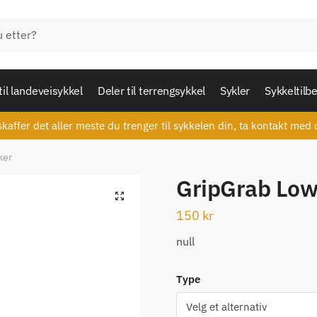
til landeveisykkel
Deler til terrengsykkel
Sykler
Sykkeltilb
skaffer det aller meste du trenger til sykkelen din, ta kontakt med 
ker
GripGrab Low
🔍
150
kr
null
Type