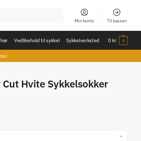
Min konto
Til kassen
ehør
Vedlikehold til sykkel
Sykkelverksted
0
kr
0
oss!
 Cut Hvite Sykkelsokker