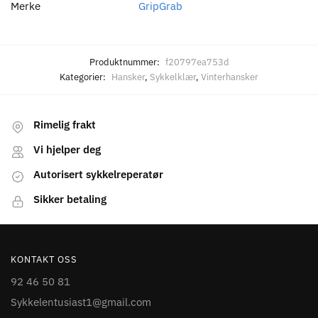
Merke
GripGrab
Produktnummer:
f20797ea753d
Kategorier:
Hansker
,
Sykkelklær
,
Vinterhansker
Rimelig frakt
Vi hjelper deg
Autorisert sykkelreperatør
Sikker betaling
KONTAKT OSS
92 46 50 81
Sykkelentusiast1@gmail.com