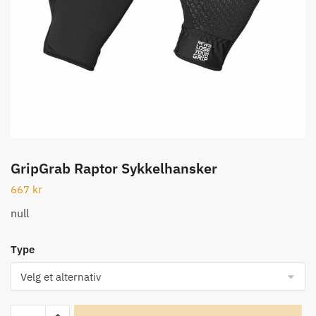
GripGrab Raptor Sykkelhansker
667
kr
null
Type
GripGrab