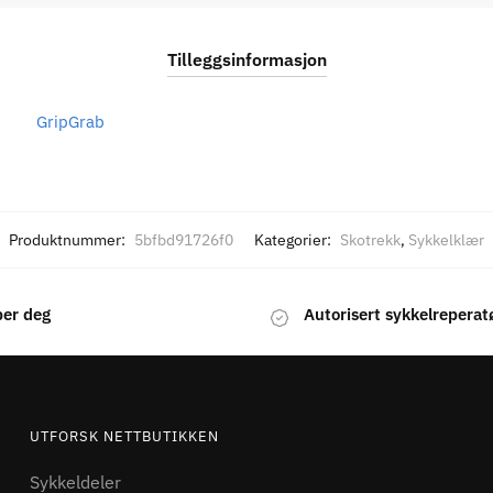
Tilleggsinformasjon
GripGrab
Produktnummer:
5bfbd91726f0
Kategorier:
Skotrekk
,
Sykkelklær
per deg
Autorisert sykkelreperat
UTFORSK NETTBUTIKKEN
Sykkeldeler