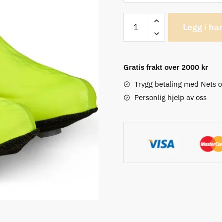
GripGrab
Legg i ha
Ride
Hi-
Vis
Gratis frakt over 2000 kr
Vanntett
Skotrekk
Trygg betaling med Nets 
antall
Personlig hjelp av oss