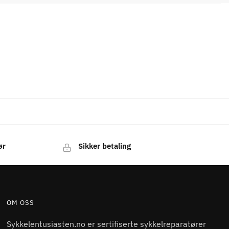
ør
Sikker betaling
OM OSS
Sykkelentusiasten.no er sertifiserte sykkelreparatører