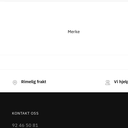
Merke
Rimelig frakt
Vi hjel
KONTAKT OSS
92 46 50 81