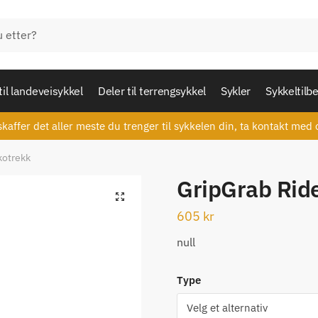
til landeveisykkel
Deler til terrengsykkel
Sykler
Sykkeltilb
skaffer det aller meste du trenger til sykkelen din, ta kontakt med 
kotrekk
GripGrab Ride
🔍
605
kr
null
Type