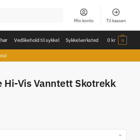
Min konto
Til kassen
ehør
Vedlikehold til sykkel
Sykkelverksted
0
kr
0
oss!
 Hi-Vis Vanntett Skotrekk