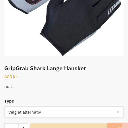
GripGrab Shark Lange Hansker
605
kr
null
Type
GripGrab