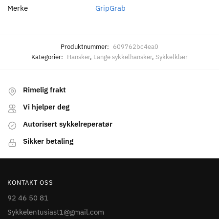
Merke
GripGrab
Produktnummer:
609762bc4ea0
Kategorier:
Hansker
,
Lange sykkelhansker
,
Sykkelklær
Rimelig frakt
Vi hjelper deg
Autorisert sykkelreperatør
Sikker betaling
KONTAKT OSS
92 46 50 81
Sykkelentusiast1@gmail.com