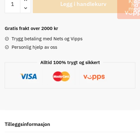
Legg i handlekurv
Shark
Lange
Hansker
antall
Gratis frakt over 2000 kr
Trygg betaling med Nets og Vipps
Personlig hjelp av oss
Alltid 100% trygt og sikkert
Tilleggsinformasjon