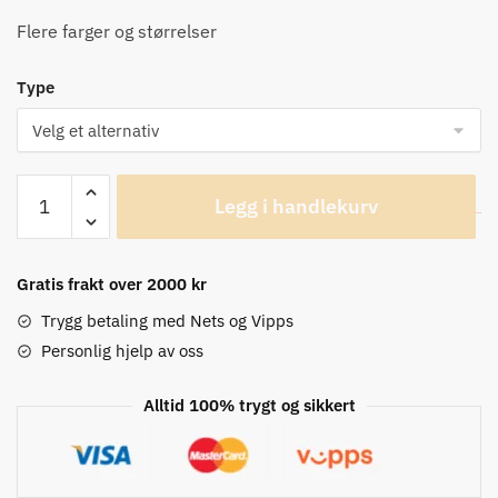
Flere farger og størrelser
Type
GripGrab
Legg i handlekurv
Ultralight
Sleeveless
Mesh
Gratis frakt over 2000 kr
Baselayer
antall
Trygg betaling med Nets og Vipps
Personlig hjelp av oss
Alltid 100% trygt og sikkert