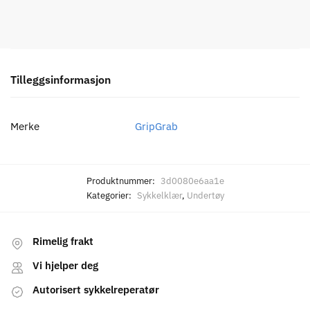
Tilleggsinformasjon
Merke
GripGrab
Produktnummer:
3d0080e6aa1e
Kategorier:
Sykkelklær
,
Undertøy
Rimelig frakt
Vi hjelper deg
Autorisert sykkelreperatør