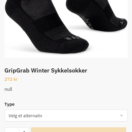
GripGrab Winter Sykkelsokker
272
kr
null
Type
GripGrab