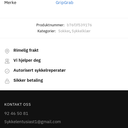
Merke
GripGrab
Produktnummer:
b76f3f539176
Kategorier:
Sokker
,
Sykkelklær
Rimelig frakt
Vi hjelper deg
Autorisert sykkelreperatør
Sikker betaling
KONTAKT OSS
92 46 50 81
Sykkelentusiast1@gmail.com