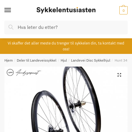
Skip
Skip
to
to
0
navigation
content
Søk
Søk
etter:
Vi skaffer det aller meste du trenger til sykkelen din, ta kontakt med
oss!
Hjem
/
Deler til Landeveissykkel
/
Hjul
/
Landevei Disc Sykkelhjul
/
Hunt 34 Ae
🔍