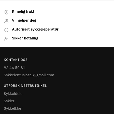
Rimelig frakt
Vi hjelper deg
Autorisert sykkelreperatør
Sikker betaling
KONTAKT OSS
92 46 50 81
Sykkelentusiast1@gmail.com
UTFORSK NETTBUTIKKEN
Sykkeldeler
Sykler
Sykkelklær