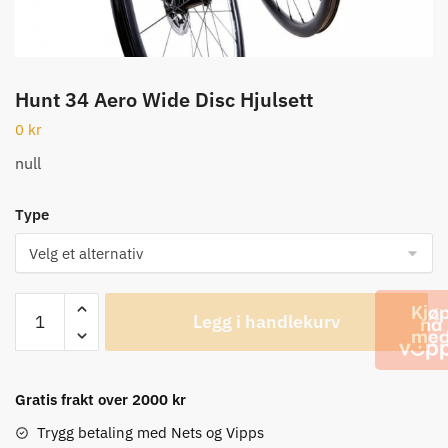
Hunt 34 Aero Wide Disc Hjulsett
0
kr
null
Type
Hunt
Legg i handlekurv
34
Aero
Wide
Disc
Gratis frakt over 2000 kr
Hjulsett
Trygg betaling med Nets og Vipps
antall