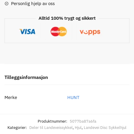
Personlig hjelp av oss
Alltid 100% trygt og sikkert
Tilleggsinformasjon
Merke
HUNT
Produktnummer:
5077ba87a6fa
Kategorier:
Deler til Landeveissykkel
,
Hjul
,
Landevei Disc Sykkelhjul