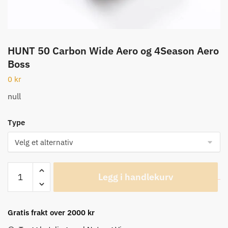
HUNT 50 Carbon Wide Aero og 4Season Aero
Boss
0
kr
null
Type
HUNT
Legg i handlekurv
50
Carbon
Wide
Gratis frakt over 2000 kr
Aero