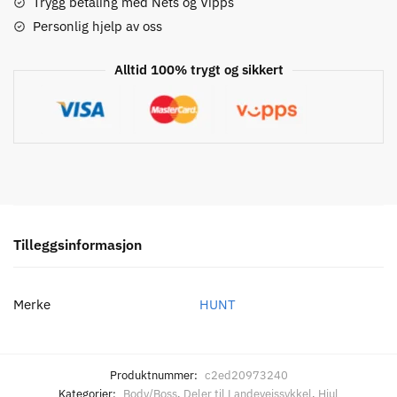
og
Trygg betaling med Nets og Vipps
4Season
Personlig hjelp av oss
Aero
Boss
Alltid 100% trygt og sikkert
antall
Tilleggsinformasjon
Merke
HUNT
Produktnummer:
c2ed20973240
Kategorier:
Body/Boss
,
Deler til Landeveissykkel
,
Hjul