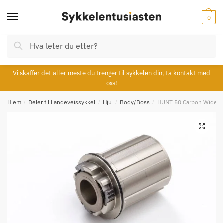
Skip
Skip
to
to
0
navigation
content
Søk
Søk
etter:
Vi skaffer det aller meste du trenger til sykkelen din, ta kontakt med
oss!
Hjem
/
Deler til Landeveissykkel
/
Hjul
/
Body/Boss
/
HUNT 50 Carbon Wide A
🔍