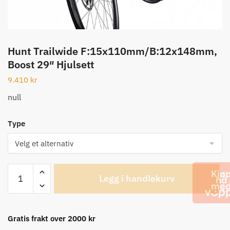
Hunt Trailwide F:15x110mm/B:12x148mm,
Boost 29″ Hjulsett
9.410
kr
null
Type
Hunt
Legg i handlekurv
Trailwide
F:15x110mm/B:12x148mm,
Boost
29"
Gratis frakt over 2000 kr