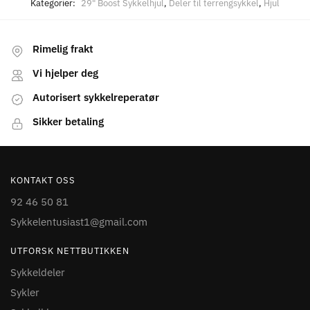
Kategorier:
29" Boost Sykkelhjul
,
Deler til terrengsykkel
,
Hjul
Rimelig frakt
Vi hjelper deg
Autorisert sykkelreperatør
Sikker betaling
KONTAKT OSS
92 46 50 81
Sykkelentusiast1@gmail.com
UTFORSK NETTBUTIKKEN
Sykkeldeler
Sykler