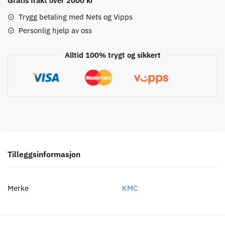
delt
Gratis frakt over 2000 kr
Sykkelkjede
Trygg betaling med Nets og Vipps
antall
Personlig hjelp av oss
Alltid 100% trygt og sikkert
Tilleggsinformasjon
Merke
KMC