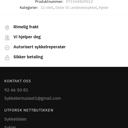
Produktnummer:
5715448d9012
Kategorier:
11-delt
,
Deler til Landeveissykkel
,
Kjede
Rimelig frakt
Vi hjelper deg
Autorisert sykkelreperatør
Sikker betaling
KONTAKT OSS
92 46 50 81
Sykkelentusiast1@gmail.com
UTFORSK NETTBUTIKKEN
Sykkeldeler
Sykler