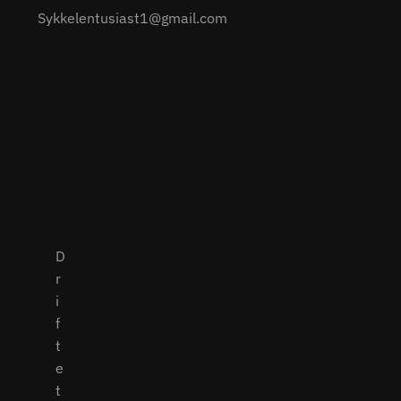
Sykkelentusiast1@gmail.com
D
r
i
f
t
e
t