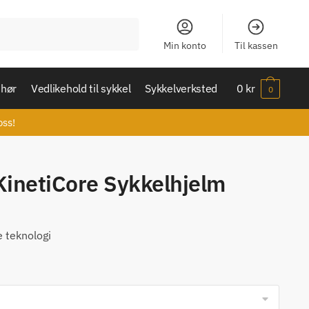
Min konto
Til kassen
ehør
Vedlikehold til sykkel
Sykkelverksted
0
kr
0
oss!
KinetiCore Sykkelhjelm
e teknologi