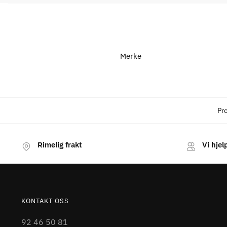
Merke
Pr
Rimelig frakt
Vi hjel
KONTAKT OSS
92 46 50 81