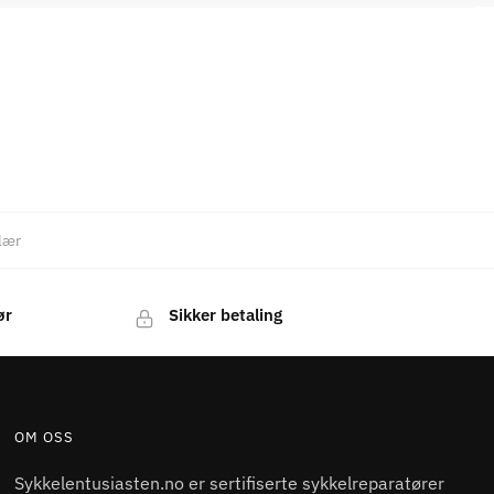
lær
ør
Sikker betaling
OM OSS
Sykkelentusiasten.no er sertifiserte sykkelreparatører