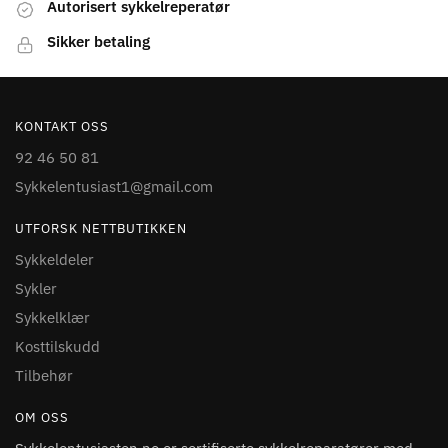
Autorisert sykkelreperatør
Sikker betaling
KONTAKT OSS
92 46 50 81
Sykkelentusiast1@gmail.com
UTFORSK NETTBUTIKKEN
Sykkeldeler
Sykler
Sykkelklær
Kosttilskudd
Tilbehør
OM OSS