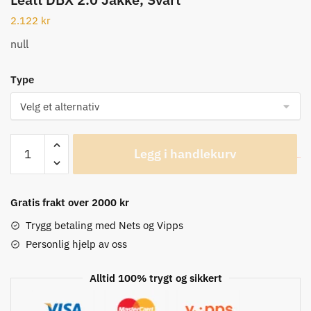
2.122
kr
null
Type
Leatt
Legg i handlekurv
DBX
2.0
Jakke,
Gratis frakt over 2000 kr
Svart
antall
Trygg betaling med Nets og Vipps
Personlig hjelp av oss
Alltid 100% trygt og sikkert