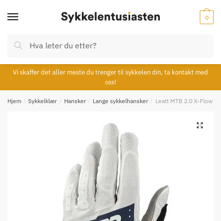
Skip
Skip
to
to
0
navigation
content
Søk
Søk
etter:
Vi skaffer det aller meste du trenger til sykkelen din, ta kontakt med
oss!
Hjem
/
Sykkelklær
/
Hansker
/
Lange sykkelhansker
/
Leatt MTB 2.0 X-Flow Mi
🔍