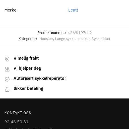
Merke
Leatt
Produktnummer:
e869f197eff2
Kategorier:
Hansker
,
Lange sykkelhansker
,
Sykkelklær
Rimelig frakt
Vi hjelper deg
Autorisert sykkelreperatør
Sikker betaling
KONTAKT OSS
92 46 50 81