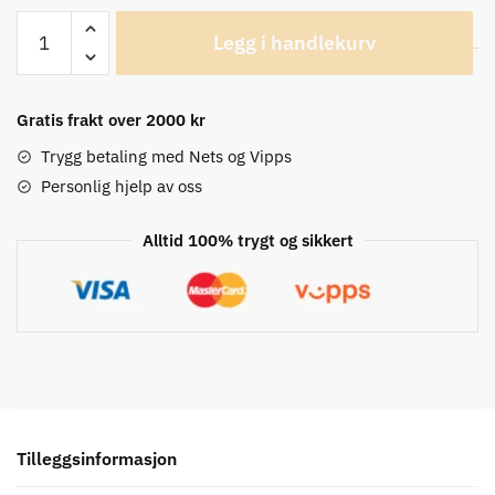
Leatt
Legg i handlekurv
MTB
2.0
X-
Gratis frakt over 2000 kr
Flow
MicronGrip
Trygg betaling med Nets og Vipps
Ink
Personlig hjelp av oss
Steel
Hansker
Alltid 100% trygt og sikkert
antall
Tilleggsinformasjon