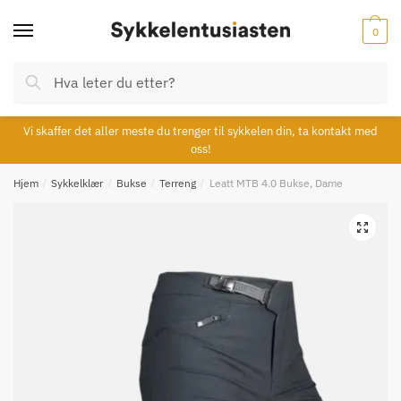
Skip
Skip
to
to
0
navigation
content
Søk
Søk
etter:
Vi skaffer det aller meste du trenger til sykkelen din, ta kontakt med
oss!
Hjem
/
Sykkelklær
/
Bukse
/
Terreng
/
Leatt MTB 4.0 Bukse, Dame
🔍