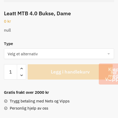
Leatt MTB 4.0 Bukse, Dame
0
kr
null
Type
Leatt
Legg i handlekurv
MTB
4.0
Bukse,
Dame
Gratis frakt over 2000 kr
antall
Trygg betaling med Nets og Vipps
Personlig hjelp av oss