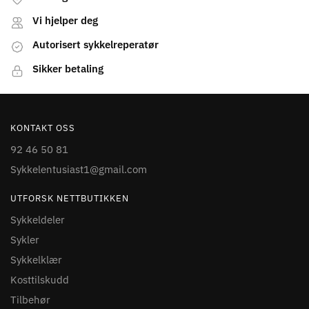
Vi hjelper deg
Autorisert sykkelreperatør
Sikker betaling
KONTAKT OSS
92 46 50 81
Sykkelentusiast1@gmail.com
UTFORSK NETTBUTIKKEN
Sykkeldeler
Sykler
Sykkelklær
Kosttilskudd
Tilbehør