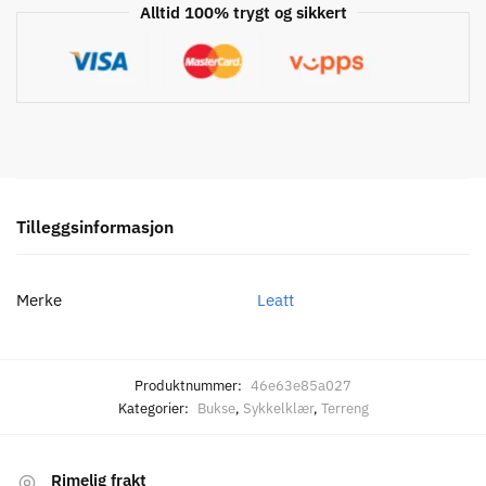
Alltid 100% trygt og sikkert
Tilleggsinformasjon
Merke
Leatt
Produktnummer:
46e63e85a027
Kategorier:
Bukse
,
Sykkelklær
,
Terreng
Rimelig frakt