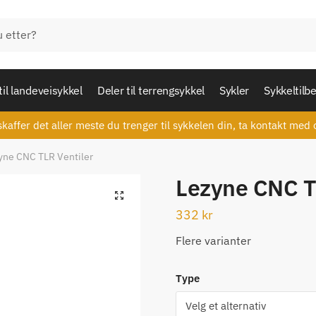
til landeveisykkel
Deler til terrengsykkel
Sykler
Sykkeltilb
skaffer det aller meste du trenger til sykkelen din, ta kontakt med 
yne CNC TLR Ventiler
Lezyne CNC T
🔍
332
kr
Flere varianter
Type