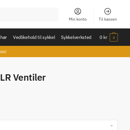
Min konto
Til kassen
ehør
Vedlikehold til sykkel
Sykkelverksted
0
kr
0
oss!
LR Ventiler