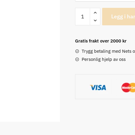
Lezyne
Legg i ha
CNC
TLR
Ventiler
Gratis frakt over 2000 kr
antall
Trygg betaling med Nets 
Personlig hjelp av oss