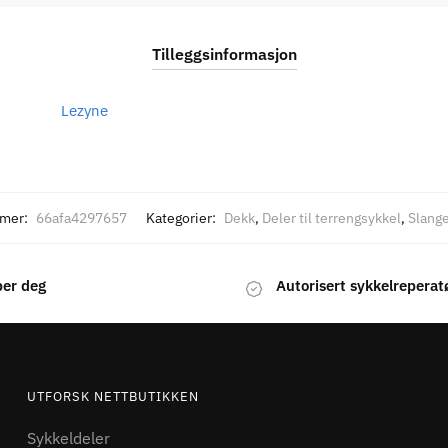
Tilleggsinformasjon
Lezyne
mer:
66afa4297657
Kategorier:
Dekk
,
Deler til terrengsykkel
,
Slange
per deg
Autorisert sykkelreperat
UTFORSK NETTBUTIKKEN
Sykkeldeler