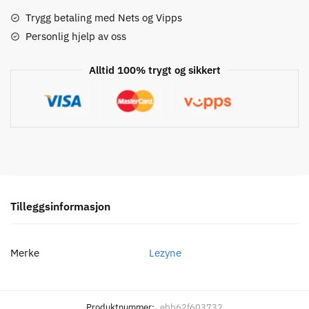
Tool
Kit
Trygg betaling med Nets og Vipps
-
Personlig hjelp av oss
Large
antall
Alltid 100% trygt og sikkert
Tilleggsinformasjon
Merke
Lezyne
Produktnummer:
ebb62f603732