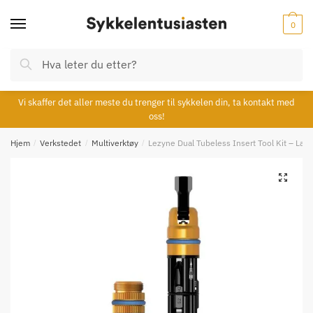
Skip
Skip
to
to
0
navigation
content
Søk
Søk
etter:
Vi skaffer det aller meste du trenger til sykkelen din, ta kontakt med
oss!
Hjem
/
Verkstedet
/
Multiverktøy
/
Lezyne Dual Tubeless Insert Tool Kit – Larg
🔍