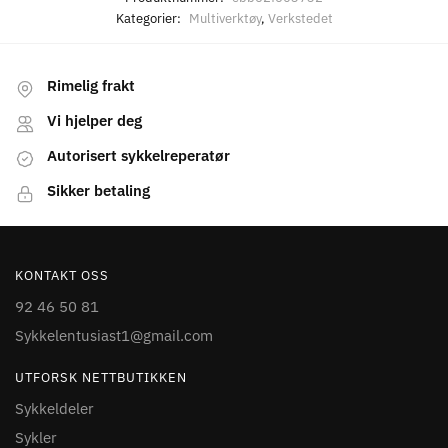
Kategorier:
Multiverktøy
,
Verkstedet
Rimelig frakt
Vi hjelper deg
Autorisert sykkelreperatør
Sikker betaling
KONTAKT OSS
92 46 50 81
Sykkelentusiast1@gmail.com
UTFORSK NETTBUTIKKEN
Sykkeldeler
Sykler