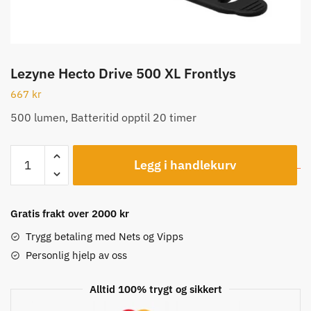
Lezyne Hecto Drive 500 XL Frontlys
667
kr
500 lumen, Batteritid opptil 20 timer
Lezyne
Legg i handlekurv
Hecto
Drive
500
Gratis frakt over 2000 kr
XL
Frontlys
Trygg betaling med Nets og Vipps
antall
Personlig hjelp av oss
Alltid 100% trygt og sikkert