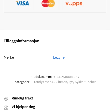
Tilleggsinformasjon
Merke
Lezyne
Produktnummer:
ca19365e1947
Kategorier:
Frontlys over 499 lumen
,
Lys
,
Sykkeltilbehør
Rimelig frakt
Vi hjelper deg