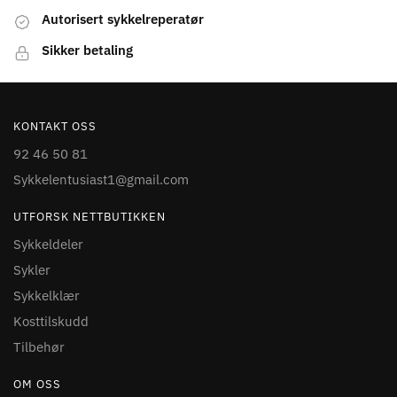
Autorisert sykkelreperatør
Sikker betaling
KONTAKT OSS
92 46 50 81
Sykkelentusiast1@gmail.com
UTFORSK NETTBUTIKKEN
Sykkeldeler
Sykler
Sykkelklær
Kosttilskudd
Tilbehør
OM OSS