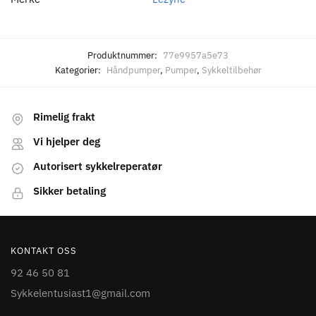
Produktnummer:
77e9957a5e73
Kategorier:
Håndpumper
,
Pumper
,
Sykkeltilbehør
Rimelig frakt
Vi hjelper deg
Autorisert sykkelreperatør
Sikker betaling
KONTAKT OSS
92 46 50 81
Sykkelentusiast1@gmail.com